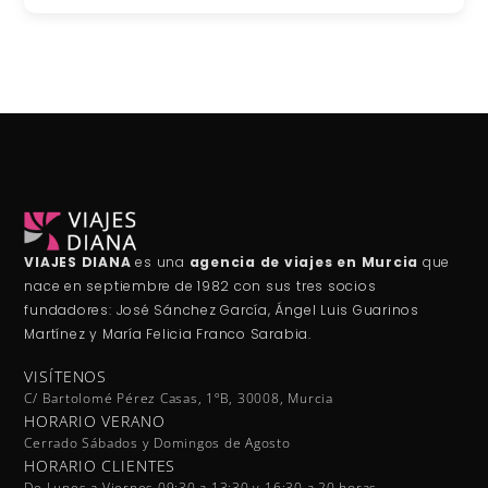
VIAJES DIANA
es una
agencia de viajes en Murcia
que
nace en septiembre de 1982 con sus tres socios
fundadores: José Sánchez García, Ángel Luis Guarinos
Martínez y María Felicia Franco Sarabia.
VISÍTENOS
C/ Bartolomé Pérez Casas, 1ºB, 30008, Murcia
HORARIO VERANO
Cerrado Sábados y Domingos de Agosto
HORARIO CLIENTES
De Lunes a Viernes 09:30 a 13:30 y 16:30 a 20 horas