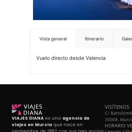
Vista general
Itinerario
Gale
Vuelo directo desde Valencia
VISÍTENOS
C/ Bartolomé
VIAJES DIANA
es una
agencia de
30008, Murci
viajes en Murcia
que nace en
HORARIO V
septiembre de 1982 con sus tres socios
Cerrado Sáb