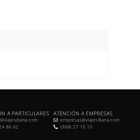
ÓN A PARTICULARES
ATENCIÓN A EMPRESAS
a@viajesdiana.com
empresas@viajesdiana.com
 24 86 62
(968) 27 10 10