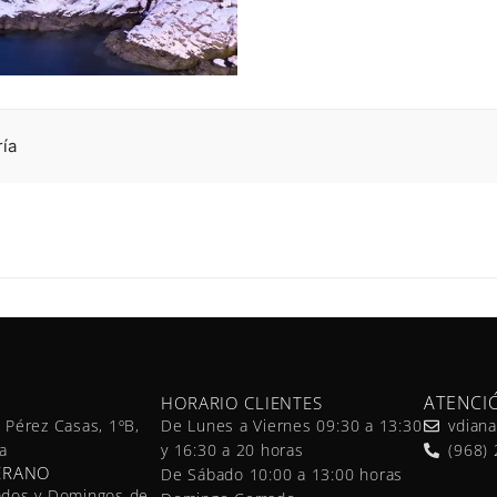
ría
ATENCI
HORARIO CLIENTES
 Pérez Casas, 1ºB,
De Lunes a Viernes 09:30 a 13:30
vdian
a
y 16:30 a 20 horas
(968)
ERANO
De Sábado 10:00 a 13:00 horas
ados y Domingos de