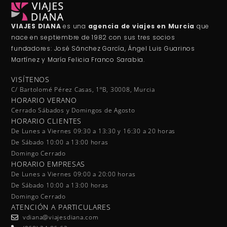
Este viaje contará con
VUELOS
desde
Madrid, Barcelona o Lisboa,
HOTELES,
VISITAS, CRUCERO
a bordo del Diamond
Princess,
TRASLADOS y EXCURSIONES
OPCIONALES
. Además, siempre contarás con
la ayuda de un ​
GUÍA ASISTENTE EN ESPAÑOL
.
Y ahora además, ¡con
CENA DE ESPECIALIDAD
GRATIS!
Descargar folleto
Itinerario
Galería